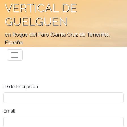
VERTICAL DE
GUELGUEN
en Roque del Faro (Santa Cruz de Tenerife),
España
ID de Inscripción
Email