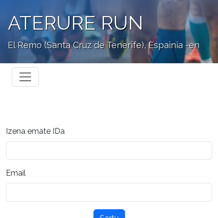
ATERURE RUN
El Remo (Santa Cruz de Tenerife), Espainia -en
Izena emate IDa
Email