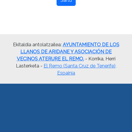
Sartu
Ekitaldia antolatzailea:
AYUNTAMIENTO DE LOS
LLANOS DE ARIDANE Y ASOCIACIÓN DE
VECINOS ATERURE EL REMO.
- Korrika, Herri
Lasterketa -
El Remo (Santa Cruz de Tenerife),
Espainia