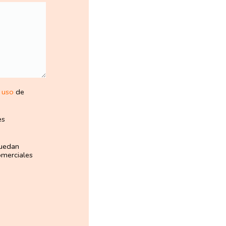
 uso
de
es
puedan
omerciales