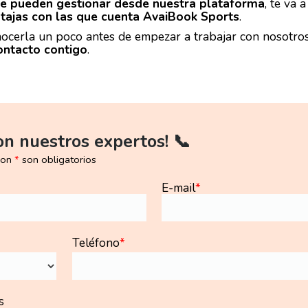
 se pueden gestionar desde nuestra plataforma
, te va 
ntajas con las que cuenta AvaiBook Sports
.
conocerla un poco antes de empezar a trabajar con nosotr
ntacto contigo
.
on nuestros expertos! 📞
con
*
son obligatorios
E-mail
*
Teléfono
*
s