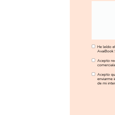
He leído e
AvaiBook 
Acepto rec
comercial
Acepto qu
enviarme i
de mi inter